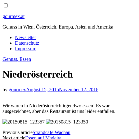
Skip
Menu
to
content
gourmex.at
Genuss in Wien, Österreich, Europa, Asien und Amerika
Newsletter
Datenschutz
Impressum
Genuss, Essen
Niederösterreich
by
gourmex
August 15, 2015
November 12, 2016
Wir waren in Niederösterreich irgendwo essen! Es war
ausgezeichnet, aber das Restaurant ist uns leider entfallen.
Post
Previous article
Strandcafe Wachau
Next article
Essen auf Madeira